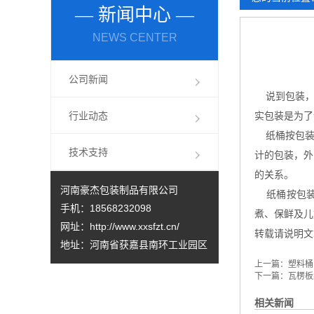
— 新闻中心 —
如何充分发挥塑料桶的优势？塑料桶厂家来分析
NEWS CENTER
化工塑料桶的性能经得起检验，可以放心选购
公司新闻
说到包装，
行业动态
实包装是为了
纸桶按包装
技术支持
计的包装，外
的关系。
河南豪杰包装制品有限公司
纸桶按包装
手机：18568232098
煮、保鲜及儿
网址：
http://www.xxsfzt.cn/
转载请说明文
地址：河南省获嘉县南环工业园区
上一篇：
塑料桶
下一篇：
瓦楞板
相关新闻