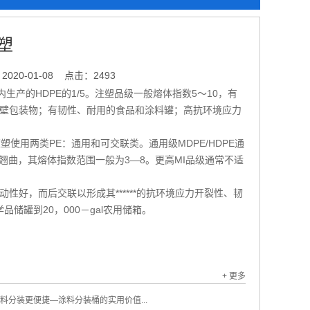
塑
020-01-08
点击：2493
生产的HDPE的1/5。注塑品级一般熔体指数5～10，有
壁包装物；有韧性、耐用的食品和涂料罐；高抗环境应力
用两类PE：通用和可交联类。通用级MDPE/HDPE通
小的翘曲，其熔体指数范围一般为3—8。更高MI品级通常不适
好，而后交联以形成其******的抗环境应力开裂性、韧
品储罐到20，000－gal农用储箱。
+ 更多
料分装更便捷—涂料分装桶的实用价值...