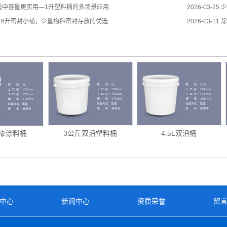
中容量更实用—1升塑料桶的多场景应用...
2026-03-25
少
.6升密封小桶，少量物料密封存放的优选...
2026-03-11
涂
胶漆涂料桶
3公斤双沿塑料桶
4.5L双沿桶
中心
新闻中心
资质荣誉
留