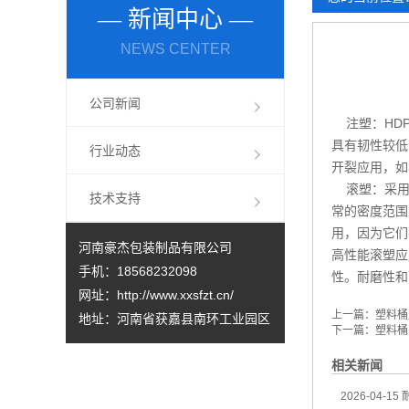
— 新闻中心 —
塑料桶本身有哪些优点您清楚吗？
NEWS CENTER
如何充分发挥塑料桶的优势？塑料桶厂家来分析
化工塑料桶的性能经得起检验，可以放心选购
公司新闻
注塑：HDP
具有韧性较低
行业动态
开裂应用，如
滚塑：采用这
技术支持
常的密度范围
用，因为它们
河南豪杰包装制品有限公司
高性能滚塑应
手机：18568232098
性。耐磨性和耐
网址：
http://www.xxsfzt.cn/
上一篇：
塑料桶
地址：河南省获嘉县南环工业园区
下一篇：
塑料桶
相关新闻
2026-04-15
耐