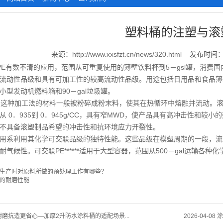
塑料桶的注塑与滚
来源：
http://www.xxsfzt.cn/news/320.html
发布时间：2
E有数不清的应用，范围从可重复使用的薄壁饮料杯到5－gsl罐，消费国内
流动性品级和具有可加工性的较高流动性品级。用途包括日用品和食品薄
小型发动机燃料箱和90－gal垃圾罐。
种加工法的材料一般被粉碎成粉末料，使其在热循环中熔融并流动。滚塑使
从 0．935到 0．945g/CC，具有窄MWD，使产品具有高冲击性和较
不具备滚塑制品希望的冲击性和抗环境应力开裂性。
用系利用其化学可交联品级的独特性能。这些品级在模塑周期的一段，流动性
气候性。可交联PE******适用于大型容器，范围从500－gal运输各种化学
生产时对原料所做的预处理工作有哪些？
的耐磨性能
磨抗造更省心—加厚2升防水涂料桶的适配场景...
2026-04-08
涂