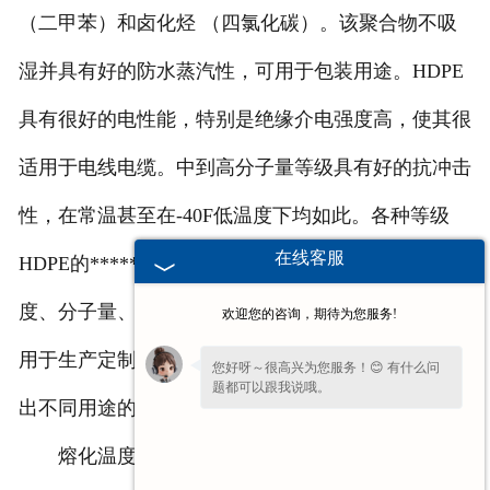
（二甲苯）和卤化烃 （四氯化碳）。该聚合物不吸
联系我们
湿并具有好的防水蒸汽性，可用于包装用途。HDPE
具有很好的电性能，特别是绝缘介电强度高，使其很
适用于电线电缆。中到高分子量等级具有好的抗冲击
性，在常温甚至在-40F低温度下均如此。各种等级
在线客服
HDPE的******特性是四种基本变量的适当结合：密
度、分子量、分子量分布和添加剂。不同的催化剂被
欢迎您的咨询，期待为您服务!
用于生产定制特殊性能聚合物。这些变量相结合生产
您好呀～很高兴为您服务！😊 有什么问
题都可以跟我说哦。
出不同用途的HDPE品级；在性能上达到平衡。
熔化温度220~260℃。对于分子较大的材料，建