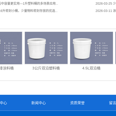
中容量更实用—1升塑料桶的多场景应用...
2026-03-25
少
.6升密封小桶，少量物料密封存放的优选...
2026-03-11
涂
胶漆涂料桶
3公斤双沿塑料桶
4.5L双沿桶
中心
新闻中心
资质荣誉
留