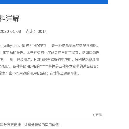
料详解
20-01-08
点击：3014
yethylene，简称为“HDPE”），是一种结晶度高的热塑性树脂。
业用化学品的特性。某些种类的化学品会产生化学腐蚀，例如腐蚀性
性，可用于包装用途。HDPE具有很好的电性能，特别是绝缘介电
此。各种等级HDPE的******特性是四种基本变量的适当结合：
生产出不同用途的HDPE品级；在性能上达到平衡。
+ 更多
料分装更便捷—涂料分装桶的实用价值...