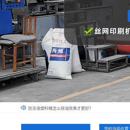
防冻液塑料桶怎么除油效果才更好？
厂家带您了解影响塑料桶价格的因素
选用涂料桶应该遵循哪些原则呢？
您的当前位置