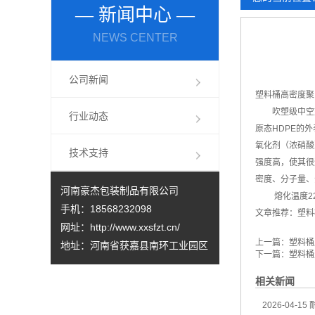
— 新闻中心 —
塑料桶本身有哪些优点您清楚吗？
NEWS CENTER
如何充分发挥塑料桶的优势？塑料桶厂家来分析
化工塑料桶的性能经得起检验，可以放心选购
公司新闻
塑料桶
高密度聚
吹塑级中空塑料容
行业动态
原态HDPE的
氧化剂（浓硝酸
技术支持
强度高，使其很
密度、分子量、
河南豪杰包装制品有限公司
熔化温度220
手机：18568232098
文章推荐：
塑料
网址：
http://www.xxsfzt.cn/
上一篇：
塑料桶
地址：河南省获嘉县南环工业园区
下一篇：
塑料桶
相关新闻
2026-04-15
耐