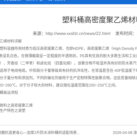
塑料桶高密度聚乙烯材
来源：
http://www.xxsfzt.cn/news/22.html
发布时间：20
乙烯材料详解
器所用材质为低压高密度聚乙烯，也即HDPE，高密度聚乙烯（High Density Pol
外表呈乳白色，在微薄截面呈一定程度的半透明状。PE具有优良的耐大多数生活和工
），芳香烃（二甲苯）和卤化烃 （四氯化碳）。该聚合物不吸湿并具有好的防水蒸汽
适用于电线电缆。中到高分子量等级具有好的抗冲击性，在常温甚至在-40F低温度下均如
分子量分布和添加剂。不同的催化剂被用于生产定制特殊性能聚合物。这些变量相结合
~260℃。对于分子较大的材料，建议熔化温度范围在200~250℃之间。
桶装运须知
原料之高密度聚乙烯
生产特性之滚塑
磨抗造更省心—加厚2升防水涂料桶的适配场景...
2026-04-08
涂