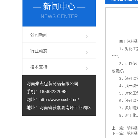
— 新闻中心 —
塑料桶本身有哪些优点您清楚吗？
NEWS CENTER
如何充分发挥塑料桶的优势？塑料桶厂家来分析
化工塑料桶的性能经得起检验，可以放心选购
公司新闻
由于涂料桶的
1，对化工塑料
行业动态
****。
2，可以使用
技术支持
或更好。
3，还可以使
河南豪杰包装制品有限公司
4，找一块干布
手机：18568232098
5，对化工塑料桶
网址：
http://www.xxsfzt.cn/
6，还可以使用
地址：河南省获嘉县南环工业园区
7，风油精对
8，对于化工塑
上一篇：
塑料桶
下一篇：
塑料桶