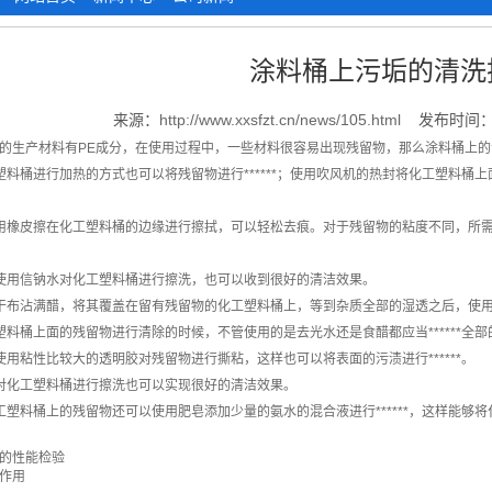
涂料桶上污垢的清洗
来源：
http://www.xxsfzt.cn/news/105.html
发布时间：2
生产材料有PE成分，在使用过程中，一些材料很容易出现残留物，那么涂料桶上的
桶进行加热的方式也可以将残留物进行******；使用吹风机的热封将化工塑料桶上
橡皮擦在化工塑料桶的边缘进行擦拭，可以轻松去痕。对于残留物的粘度不同，所需
用信钠水对化工塑料桶进行擦洗，也可以收到很好的清洁效果。
沾满醋，将其覆盖在留有残留物的化工塑料桶上，等到杂质全部的湿透之后，使用薄片
上面的残留物进行清除的时候，不管使用的是去光水还是食醋都应当******全部的浸湿，
粘性比较大的透明胶对残留物进行撕粘，这样也可以将表面的污渍进行******。
化工塑料桶进行擦洗也可以实现很好的清洁效果。
料桶上的残留物还可以使用肥皂添加少量的氨水的混合液进行******，这样能够
的性能检验
作用