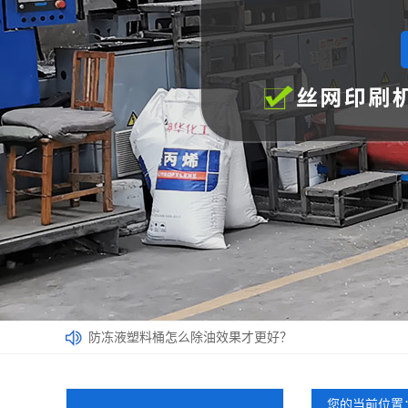
防冻液塑料桶怎么除油效果才更好？
厂家带您了解影响塑料桶价格的因素
选用涂料桶应该遵循哪些原则呢？
您的当前位置